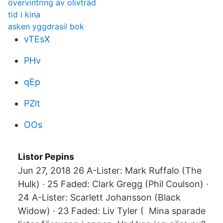
övervintring av olivträd
tid i kina
asken yggdrasil bok
vTEsX
PHv
qEp
PZlt
OOs
Listor Pepins
Jun 27, 2018 26 A-Lister: Mark Ruffalo (The
Hulk) · 25 Faded: Clark Gregg (Phil Coulson) ·
24 A-Lister: Scarlett Johansson (Black
Widow) · 23 Faded: Liv Tyler ( Mina sparade