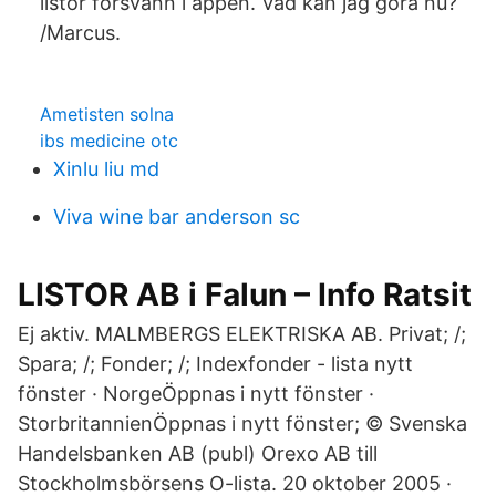
listor försvann i appen. Vad kan jag göra nu?
/Marcus.
Ametisten solna
ibs medicine otc
Xinlu liu md
Viva wine bar anderson sc
LISTOR AB i Falun – Info Ratsit
Ej aktiv. MALMBERGS ELEKTRISKA AB. Privat; /;
Spara; /; Fonder; /; Indexfonder - lista nytt
fönster · NorgeÖppnas i nytt fönster ·
StorbritannienÖppnas i nytt fönster; © Svenska
Handelsbanken AB (publ) Orexo AB till
Stockholmsbörsens O-lista. 20 oktober 2005 ·