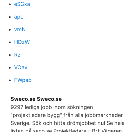
eSGxa
apL
vmN
HDzW
Rz
VOav
FWpab
Sweco.se Sweco.se
9297 lediga jobb inom sökningen
"projektledare bygg" från alla jobbmarknader i
Sverige. Sök och hitta drömjobbet nu! Se hela
listan på saco.se Projektledare – Brf Vägaren